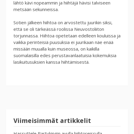
lähtö kävi nopeammin ja hiihtäjä hävisi talviseen
metsään sekunneissa.
Sotien jälkeen hiihtoa on arvostettu juurikin siksi,
että se oli tärkeässä roolissa Neuvostoliiton
torjunnassa. Hiihtoa opetetaan edelleen kouluissa ja
vaikka perinteisiä puusuksia ei juurikaan näe enää
missään muualla kuin museossa, on kaikilla
suomalaisilla edes perustavanlaatuisia kokemuksia
lasikuitusuksien kanssa hiihtämisestä.
Continue
Reading
Viimeisimmät artikkelit
Hassuttele Partykingin avulla hiihtoreissulla