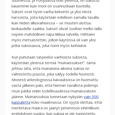
Suomessa, ja Pohjolassa noin yleensä, on suksittu
kauemmin kuin moni on osannutkaan kuvitella.
Sukset ovat hyvin vanha keksintö ja yksi niistä
harvoista, joita käytetään edelleen samalla tavalla
kuin niiden alkuvaiheessa – se muuten ulottuu
kivikaudelle saakka. Sukset olivat tuolloin melko lailla
nopein mahdollinen tapa liikkua talvella. Hiihtäen
myös metsästettiin, jolloin käytössä oli vain yksi
pitkä suksisauva, joka toimi myös keihäänä.
Kun puhutaan tarpeeksi vanhoista suksista,
käytetään yleensä termiä ”muinaissukset”. tämä
johtuu siitä, että muinaisina aikoina suksia on
valmistettu puusta, joka säilyy todella huonosti.
Monesti arkeologisissa kaivauksissa on huomattu
vasta jälkeen päin, että hieman tavallista pidempi
risun pätkä onkin todellisuudessa muinaissuksen
jäänne. Muinaissuksia tunnetaan nykyään
vain 300
kappaletta
koko maailmassa. On syytä olettaa, että
merkittävä määrä on jäänyt pimentoon inhimillisen
erehdyksen vuoksi, kun suksia ei ole tunnistettu