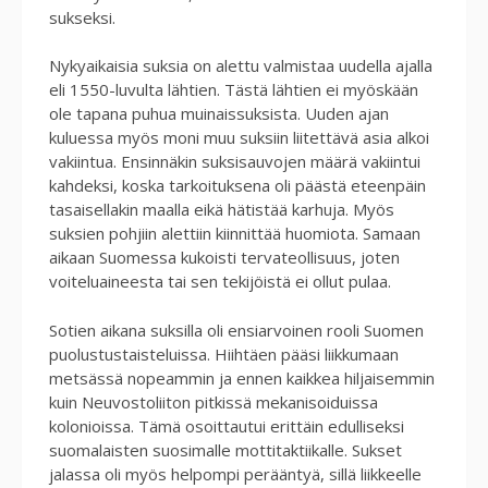
sukseksi.
Nykyaikaisia suksia on alettu valmistaa uudella ajalla
eli 1550-luvulta lähtien. Tästä lähtien ei myöskään
ole tapana puhua muinaissuksista. Uuden ajan
kuluessa myös moni muu suksiin liitettävä asia alkoi
vakiintua. Ensinnäkin suksisauvojen määrä vakiintui
kahdeksi, koska tarkoituksena oli päästä eteenpäin
tasaisellakin maalla eikä hätistää karhuja. Myös
suksien pohjiin alettiin kiinnittää huomiota. Samaan
aikaan Suomessa kukoisti tervateollisuus, joten
voiteluaineesta tai sen tekijöistä ei ollut pulaa.
Sotien aikana suksilla oli ensiarvoinen rooli Suomen
puolustustaisteluissa. Hiihtäen pääsi liikkumaan
metsässä nopeammin ja ennen kaikkea hiljaisemmin
kuin Neuvostoliiton pitkissä mekanisoiduissa
kolonioissa. Tämä osoittautui erittäin edulliseksi
suomalaisten suosimalle mottitaktiikalle. Sukset
jalassa oli myös helpompi perääntyä, sillä liikkeelle